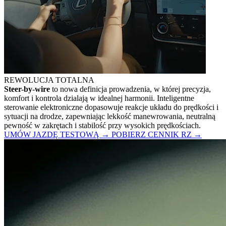
REWOLUCJA TOTALNA
Steer-by-wire
to nowa definicja prowadzenia, w której precyzja,
komfort i kontrola dzialają w idealnej harmonii. Inteligentne
sterowanie elektroniczne dopasowuje reakcje układu do prędkości i
sytuacji na drodze, zapewniając lekkość manewrowania, neutralną
pewność w zakrętach i stabilość przy wysokich prędkościach.
UMÓW JAZDĘ TESTOWĄ
→
POBIERZ CENNIK RZ
→