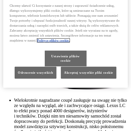
już w 1989 roku. Nad prace nad Lexusem LS przeznaczono
Chcemy ułatwić Ci korzystanie z naszej strony i usprawnić świadczenie usług,
rekordową kwotę miliarda dolarów. To przełom w historii
dlatego wykorzystujemy pliki cookie, które są umieszczane na Twoim
motoryzacji. Ostatnia, piąta generacja kontynuowała jego
komputerze, telefonie komórkowym lub tablecie. Pomagają one nam zrozumieć
najlepsze tradycje.
Twoje potrzeby i ulepszać funkcjonalność naszej witryny. Są wykorzystywane do
ODKRYJ LEXUSA LS
dostarczania usług i narzędzi osób trzecich, a także służą do celów reklamowych.
Zalecamy akceptację wszystkich plików cookie. Jeżeli nie wyrażasz na to zgody,
możesz łatwo zmienić ich ustawienia. Szczegółowe informacje na ten temat
LEXUS LC
znajdziesz w naszej
Polityce plików cookie.
Ustawienia plików
cookie
Odrzucenie wszystkich
Akceptuj wszystkie pliki cookie
Wielokrotnie nagradzane coupé zasługuje na uwagę nie tylko
ze względu na wygląd, ale i zachwycające osiągi. Lexus LC
to efekt pracy ponad 4000 designerów, inżynierów
i techników. Dzięki nim ten niesamowity samochód został
dopracowany do perfekcji. Doskonałą precyzję prowadzenia
model zawdzięcza sztywnej konstrukcji, nisko położonemu