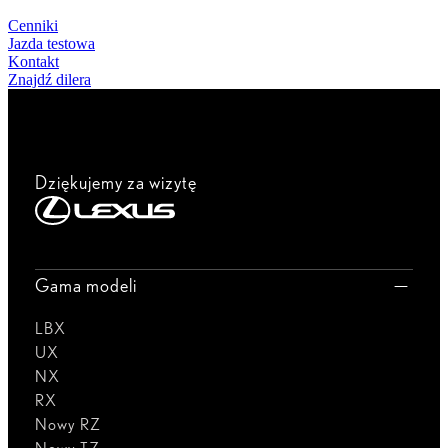
Cenniki
Jazda testowa
Kontakt
Znajdź dilera
Dziękujemy za wizytę
Gama modeli
LBX
UX
NX
RX
Nowy RZ