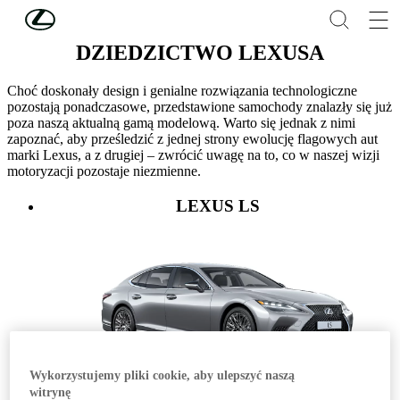
Skip to Main Content
(Press Enter)
DZIEDZICTWO LEXUSA
Choć doskonały design i genialne rozwiązania technologiczne
pozostają ponadczasowe, przedstawione samochody znalazły się już
poza naszą aktualną gamą modelową. Warto się jednak z nimi
zapoznać, aby prześledzić z jednej strony ewolucję flagowych aut
marki Lexus, a z drugiej – zwrócić uwagę na to, co w naszej wizji
motoryzacji pozostaje niezmienne.
LEXUS LS
Wykorzystujemy pliki cookie, aby ulepszyć naszą
witrynę
Najdłużej produkowany samochód marki, bo zadebiutował