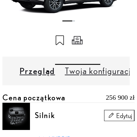
Zapisz na koncie My Lexus
Udostępnij mój kod
Przegląd
Twoja konfiguracja
Cena początkowa
256 900 zł
Silnik
Edytuj
Silnik