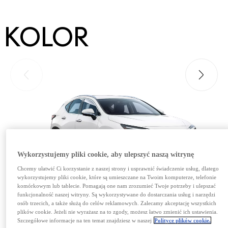
KOLOR
Przesuń do poprzedniego
Przesuń
Wykorzystujemy pliki cookie, aby ulepszyć naszą witrynę
Chcemy ułatwić Ci korzystanie z naszej strony i usprawnić świadczenie usług, dlatego
wykorzystujemy pliki cookie, które są umieszczane na Twoim komputerze, telefonie
komórkowym lub tablecie. Pomagają one nam zrozumieć Twoje potrzeby i ulepszać
funkcjonalność naszej witryny. Są wykorzystywane do dostarczania usług i narzędzi
osób trzecich, a także służą do celów reklamowych. Zalecamy akceptację wszystkich
plików cookie. Jeżeli nie wyrażasz na to zgody, możesz łatwo zmienić ich ustawienia.
Szczegółowe informacje na ten temat znajdziesz w naszej
Polityce plików cookie.