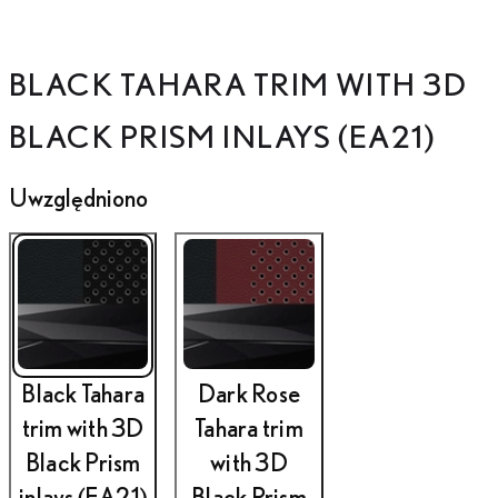
BLACK TAHARA TRIM WITH 3D
Przesuń do poprzedniego
Przesuń do następnego
BLACK PRISM INLAYS (EA21)
Uwzględniono
Black Tahara
Dark Rose
trim with 3D
Tahara trim
Black Prism
with 3D
inlays (EA21)
Black Prism