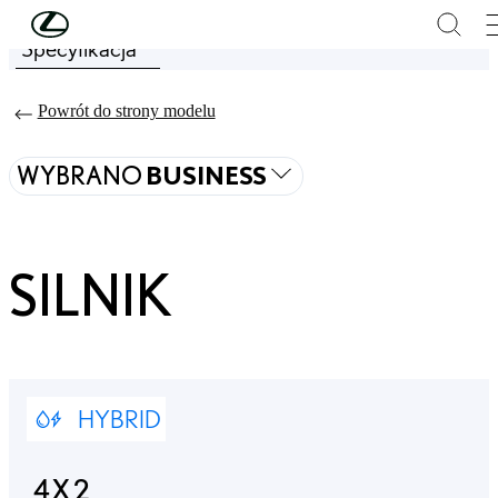
Skip to Main Content
(Press Enter)
Specyfikacja
Price is updated The price of your configuration is 261 900 zł
Powrót do strony modelu
WYBRANO
BUSINESS
SILNIK
HYBRID
4X2