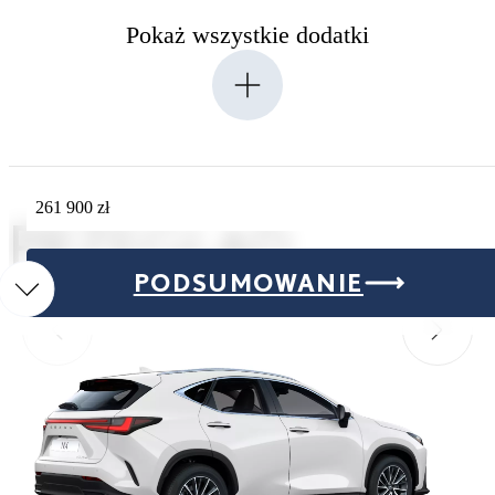
Pokaż wszystkie dodatki
261 900 zł
PRZEGLĄD
PODSUMOWANIE
Przesuń do poprzedniego
Przesuń