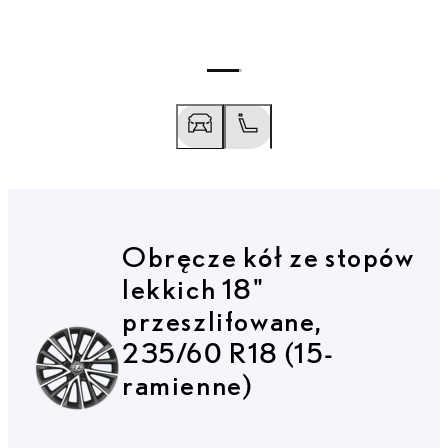
Obręcze kół ze stopów
Przesuń do poprzedniego
Przesuń do następnego
lekkich 18"
przeszlifowane,
235/60 R18 (15-
ramienne)