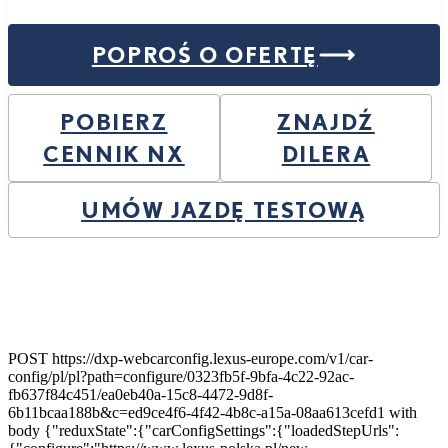
POPROŚ O OFERTĘ
POBIERZ
ZNAJDŹ
CENNIK NX
DILERA
UMÓW JAZDĘ TESTOWĄ
POST https://dxp-webcarconfig.lexus-europe.com/v1/car-
config/pl/pl?path=configure/0323fb5f-9bfa-4c22-92ac-
fb637f84c451/ea0eb40a-15c8-4472-9d8f-
6b11bcaa188b&c=ed9ce4f6-4f42-4b8c-a15a-08aa613cefd1 with
body {"reduxState":{"carConfigSettings":{"loadedStepUrls":