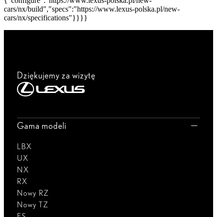
{"configure":"https://www.lexus-polska.pl/new-
cars/nx/build","specs":"https://www.lexus-polska.pl/new-
cars/nx/specifications"}}}}
Dziękujemy za wizytę
Gama modeli
LBX
UX
NX
RX
Nowy RZ
Nowy TZ
ES