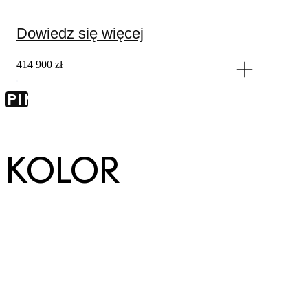
Dowiedz się więcej
414 900 zł
KIP TO
SPIN
NTAINER
KOLOR
0 zł