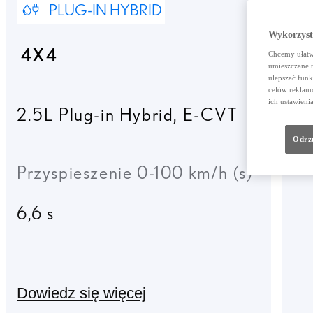
PLUG-IN HYBRID
Wykorzystu
4X4
Chcemy ułatwi
umieszczane 
ulepszać funk
celów reklamo
ich ustawieni
2.5L Plug-in Hybrid
,
E-CVT
Odrzu
Przyspieszenie 0-100 km/h (s)
6,6 s
Dowiedz się więcej