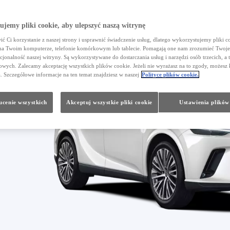
jemy pliki cookie, aby ulepszyć naszą witrynę
ć Ci korzystanie z naszej strony i usprawnić świadczenie usług, dlatego wykorzystujemy pliki co
na Twoim komputerze, telefonie komórkowym lub tablecie. Pomagają one nam zrozumieć Twoje 
cjonalność naszej witryny. Są wykorzystywane do dostarczania usług i narzędzi osób trzecich, a 
wych. Zalecamy akceptację wszystkich plików cookie. Jeżeli nie wyrażasz na to zgody, możesz 
a. Szczegółowe informacje na ten temat znajdziesz w naszej
Polityce plików cookie.
cenie wszystkich
Akceptuj wszystkie pliki cookie
Ustawienia plików