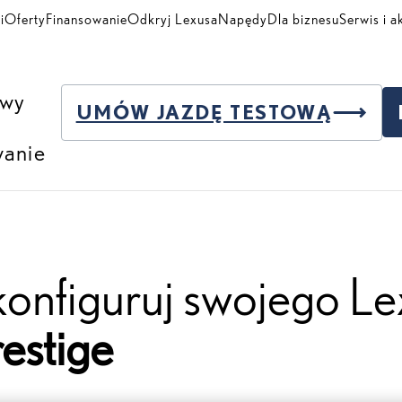
i
Oferty
Finansowanie
Odkryj Lexusa
Napędy
Dla biznesu
Serwis i a
owy
UMÓW JAZDĘ TESTOWĄ
wanie
 TO
ATION
konfiguruj swojego L
estige