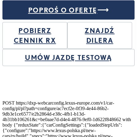
POPROŚ O OFERTĘ
POBIERZ
ZNAJDŹ
CENNIK RX
DILERA
UMÓW JAZDĘ TESTOWĄ
POST https://dxp-webcarconfig.lexus-europe.com/v1/car-
config/pl/pl?path=configure/ac7ecf2e-0f39-4e44-86b2-
9db3e1ce6577/e2b2864d-e38c-4fb1-b13d-
4b31bb106261&c=be0aae7d-d4e4-4876-9ef0-1d622f848662 with
body {"reduxState":{"carConfigSettings":{"loadedStepUrls":
{"configure":"https://www.lexus-polska.pl/new-
cars/rx/build","specs":"https://www.lexus-polska.pl/new-