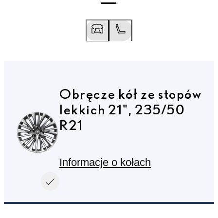
Obręcze kół ze stopów
Przesuń do poprzedniego
Przesuń do następnego
lekkich 21", 235/50
R21
Informacje o kołach