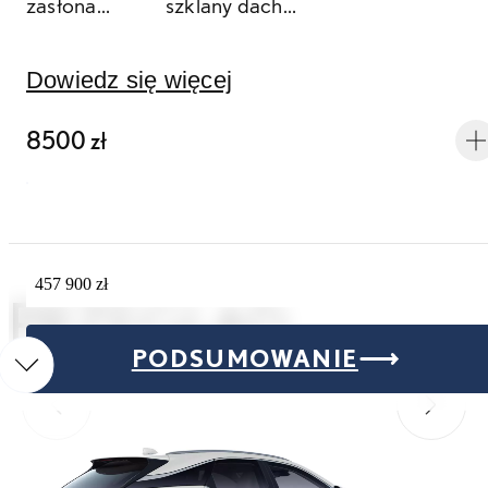
zasłona
szklany dach
szyberdachu
panoramiczny
Dowiedz się więcej
8500 zł
457 900 zł
PRZEGLĄD
PODSUMOWANIE
Przesuń do poprzedniego
Przesuń