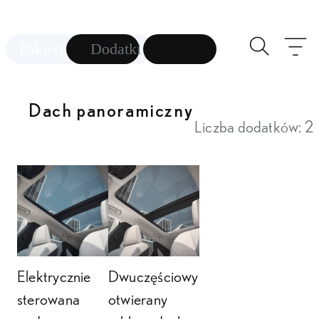
Toggle se
Pr
Pakiety
Dodatki
Dach panoramiczny
Liczba dodatków: 2
Elektrycznie
Dwuczęściowy
sterowana
otwierany