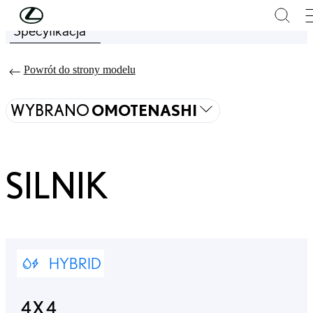
Skip to Main Content
(Press Enter)
Specyfikacja
Price is updated The price of your configuration is 457 900 zł
Powrót do strony modelu
WYBRANO
OMOTENASHI
SILNIK
HYBRID
4X4