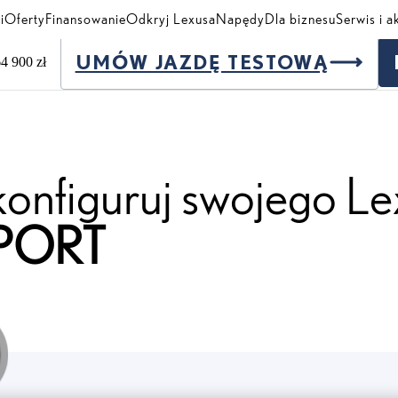
i
Oferty
Finansowanie
Odkryj Lexusa
Napędy
Dla biznesu
Serwis i a
UMÓW JAZDĘ TESTOWĄ
4 900 zł
 TO
ATION
konfiguruj swojego L
PORT