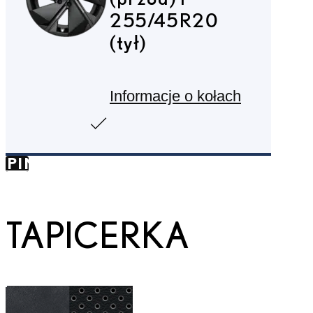
255/45R20
(tył)
Informacje o kołach
KIP TO
SPIN
NTAINER
TAPICERKA