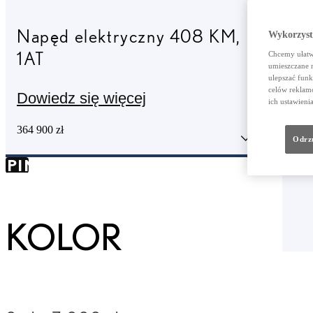
Napęd elektryczny 408 KM
,
Wykorzystu
1AT
Chcemy ułatwi
umieszczane 
ulepszać funk
celów reklamo
Dowiedz się więcej
ich ustawieni
364 900 zł
KIP TO
Odrzu
SPIN
NTAINER
KOLOR