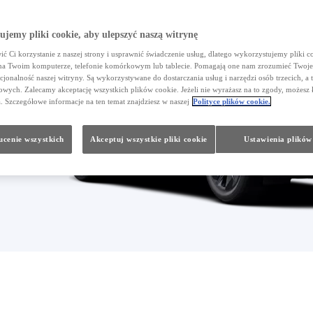
jemy pliki cookie, aby ulepszyć naszą witrynę
ć Ci korzystanie z naszej strony i usprawnić świadczenie usług, dlatego wykorzystujemy pliki co
na Twoim komputerze, telefonie komórkowym lub tablecie. Pomagają one nam zrozumieć Twoje 
cjonalność naszej witryny. Są wykorzystywane do dostarczania usług i narzędzi osób trzecich, a 
wych. Zalecamy akceptację wszystkich plików cookie. Jeżeli nie wyrażasz na to zgody, możesz 
a. Szczegółowe informacje na ten temat znajdziesz w naszej
Polityce plików cookie.
cenie wszystkich
Akceptuj wszystkie pliki cookie
Ustawienia plików
Przesuń do poprzedniego
Przesuń do następnego