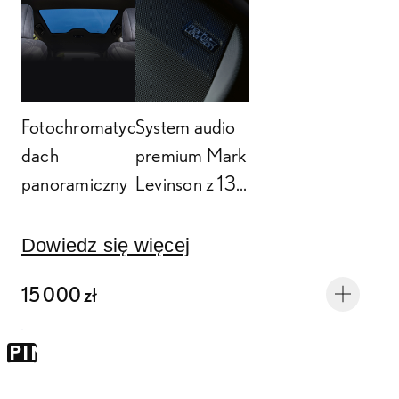
Fotochromatyczny
System audio
dach
premium Mark
panoramiczny
Levinson z 13-
głośnikami o
mocy układu
Dowiedz się więcej
1800W
15 000 zł
KIP TO
SPIN
NTAINER