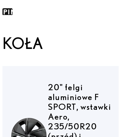
KIP TO
SPIN
NTAINER
KOŁA
20" felgi
aluminiowe F
SPORT, wstawki
Aero,
235/50R20
(przód) i