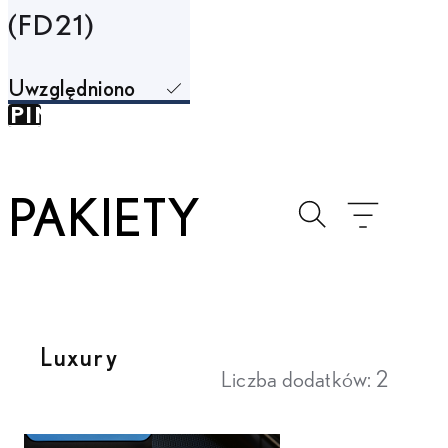
(FD21)
KIP TO
Uwzględniono
SPIN
NTAINER
PAKIETY
Toggle search
Przełącz m
Luxury
Liczba dodatków: 2