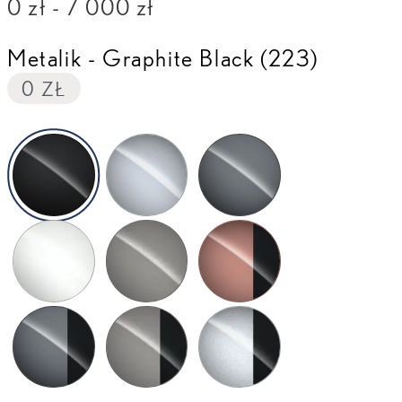
0 zł
-
7 000 zł
Metalik
-
Graphite Black (223)
0 ZŁ
Graphite Black (223)
Sonic Platinum (1L2)
Sonic Grey (1L1)
Frozen White (090)
Neutrino Grey (1N0)
Sonic Copper Bi-tone (2YF)
Sonic Grey Bi-tone (2YH)
Neutrino Grey Bi-tone (M48)
Sonic Platinum Bi-tone (M5