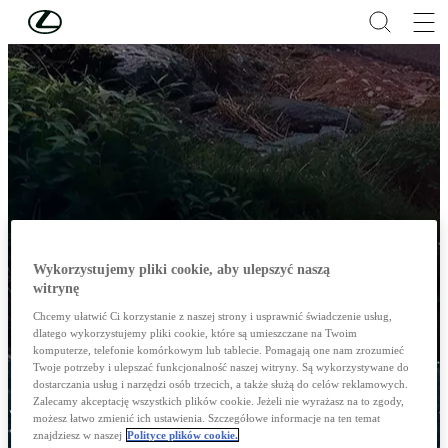
Skip to Main Content
(Press Enter)
Wykorzystujemy pliki cookie, aby ulepszyć naszą
witrynę
Chcemy ułatwić Ci korzystanie z naszej strony i usprawnić świadczenie usług,
dlatego wykorzystujemy pliki cookie, które są umieszczane na Twoim
komputerze, telefonie komórkowym lub tablecie. Pomagają one nam zrozumieć
Twoje potrzeby i ulepszać funkcjonalność naszej witryny. Są wykorzystywane do
dostarczania usług i narzędzi osób trzecich, a także służą do celów reklamowych.
Zalecamy akceptację wszystkich plików cookie. Jeżeli nie wyrażasz na to zgody,
możesz łatwo zmienić ich ustawienia. Szczegółowe informacje na ten temat
znajdziesz w naszej
Polityce plików cookie.