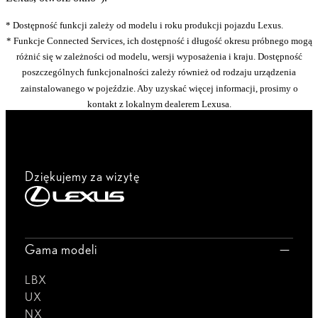
* Dostępność funkcji zależy od modelu i roku produkcji pojazdu Lexus.
* Funkcje Connected Services, ich dostępność i długość okresu próbnego mogą
różnić się w zależności od modelu, wersji wyposażenia i kraju. Dostępność
poszczególnych funkcjonalności zależy również od rodzaju urządzenia
zainstalowanego w pojeździe. Aby uzyskać więcej informacji, prosimy o
kontakt z lokalnym dealerem Lexusa.
Dziękujemy za wizytę
Gama modeli
LBX
UX
NX