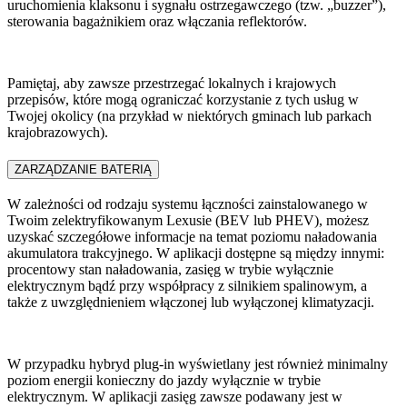
uruchomienia klaksonu i sygnału ostrzegawczego (tzw. „buzzer”),
sterowania bagażnikiem oraz włączania reflektorów.
Pamiętaj, aby zawsze przestrzegać lokalnych i krajowych
przepisów, które mogą ograniczać korzystanie z tych usług w
Twojej okolicy (na przykład w niektórych gminach lub parkach
krajobrazowych).
ZARZĄDZANIE BATERIĄ​
W zależności od rodzaju systemu łączności zainstalowanego w
Twoim zelektryfikowanym Lexusie (BEV lub PHEV), możesz
uzyskać szczegółowe informacje na temat poziomu naładowania
akumulatora trakcyjnego. W aplikacji dostępne są między innymi:
procentowy stan naładowania, zasięg w trybie wyłącznie
elektrycznym bądź przy współpracy z silnikiem spalinowym, a
także z uwzględnieniem włączonej lub wyłączonej klimatyzacji.
W przypadku hybryd plug-in wyświetlany jest również minimalny
poziom energii konieczny do jazdy wyłącznie w trybie
elektrycznym. W aplikacji zasięg zawsze podawany jest w