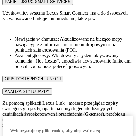
PAKIET USŁUG SMART SERVICES
Użytkownicy systemu Lexus Smart Connect mają do dyspozycji
zaawansowane funkcje multimedialne, takie jak:​
Nawigacja w chmurze: Aktualizowane na bieżąco mapy
nawigacyjne z informacjami o ruchu drogowym oraz
punktach zainteresowania (POI).​
Asystent głosowy: Wbudowany asystent aktywowany
komendą "Hey Lexus", umożliwiający sterowanie funkcjami
pojazdu za pomocą poleceń głosowych.
OPIS DOSTĘPNYCH FUNKCJI
ANALIZA STYLU JAZDY​
​Za pomocą aplikacji Lexus Link+ możesz przeglądać zapisy
swojego stylu jazdy, oparte na danych geolokalizacyjnych,
czujnikach żyroskopowych i przeciążenia (G-sensor), przebiegu
oraz zużyciu paliwa. Te informacje są dostępne dla każdej podróży
z osobna. W sekcji "Mój styl jazdy" możesz analizować zdarzenia
takie jak ostre hamowanie, gwałtowne przyspieszanie czy
Wykorzystujemy pliki cookie, aby ulepszyć naszą
utrzymywanie stałej prędkości, wraz z ich czasem i lokalizacją.