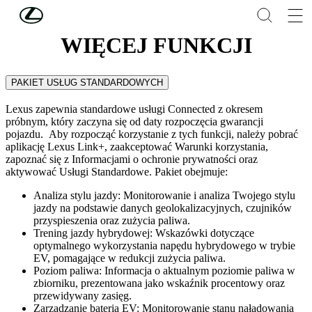
Skip to Main Content
(Press Enter)
WIĘCEJ FUNKCJI
PAKIET USŁUG STANDARDOWYCH
Lexus zapewnia standardowe usługi Connected z okresem
próbnym, który zaczyna się od daty rozpoczęcia gwarancji
pojazdu. Aby rozpocząć korzystanie z tych funkcji, należy pobrać
aplikację Lexus Link+, zaakceptować Warunki korzystania,
zapoznać się z Informacjami o ochronie prywatności oraz
aktywować Usługi Standardowe. Pakiet obejmuje:​
Analiza stylu jazdy: Monitorowanie i analiza Twojego stylu
jazdy na podstawie danych geolokalizacyjnych, czujników
przyspieszenia oraz zużycia paliwa.​
Trening jazdy hybrydowej: Wskazówki dotyczące
optymalnego wykorzystania napędu hybrydowego w trybie
EV, pomagające w redukcji zużycia paliwa.​
Poziom paliwa: Informacja o aktualnym poziomie paliwa w
zbiorniku, prezentowana jako wskaźnik procentowy oraz
przewidywany zasięg.​
Zarządzanie baterią EV: Monitorowanie stanu naładowania