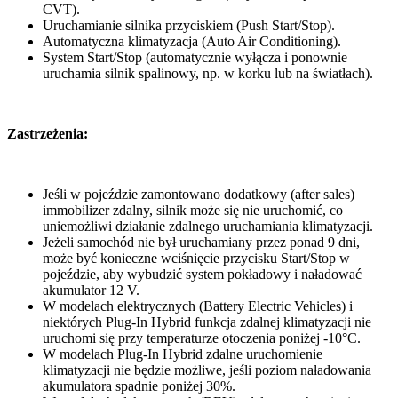
CVT).
Uruchamianie silnika przyciskiem (Push Start/Stop).
Automatyczna klimatyzacja (Auto Air Conditioning).
System Start/Stop (automatycznie wyłącza i ponownie
uruchamia silnik spalinowy, np. w korku lub na światłach).
Zastrzeżenia:
Jeśli w pojeździe zamontowano dodatkowy (after sales)
immobilizer zdalny, silnik może się nie uruchomić, co
uniemożliwi działanie zdalnego uruchamiania klimatyzacji.
Jeżeli samochód nie był uruchamiany przez ponad 9 dni,
może być konieczne wciśnięcie przycisku Start/Stop w
pojeździe, aby wybudzić system pokładowy i naładować
akumulator 12 V.
W modelach elektrycznych (Battery Electric Vehicles) i
niektórych Plug-In Hybrid funkcja zdalnej klimatyzacji nie
uruchomi się przy temperaturze otoczenia poniżej -10°C.
W modelach Plug-In Hybrid zdalne uruchomienie
klimatyzacji nie będzie możliwe, jeśli poziom naładowania
akumulatora spadnie poniżej 30%.