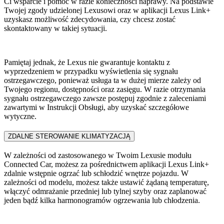
Ci wsparcie i pomoc w razie konieczności naprawy. Na podstawie
Twojej zgody udzielonej Lexusowi oraz w aplikacji Lexus Link+
uzyskasz możliwość zdecydowania, czy chcesz zostać
skontaktowany w takiej sytuacji.
Pamiętaj jednak, że Lexus nie gwarantuje kontaktu z
wyprzedzeniem w przypadku wyświetlenia się sygnału
ostrzegawczego, ponieważ usługa ta w dużej mierze zależy od
Twojego regionu, dostępności oraz zasięgu. W razie otrzymania
sygnału ostrzegawczego zawsze postępuj zgodnie z zaleceniami
zawartymi w Instrukcji Obsługi, aby uzyskać szczegółowe
wytyczne.
ZDALNE STEROWANIE KLIMATYZACJĄ​
W zależności od zastosowanego w Twoim Lexusie modułu
Connected Car, możesz za pośrednictwem aplikacji Lexus Link+
zdalnie wstępnie ogrzać lub schłodzić wnętrze pojazdu. W
zależności od modelu, możesz także ustawić żądaną temperaturę,
włączyć odmrażanie przedniej lub tylnej szyby oraz zaplanować
jeden bądź kilka harmonogramów ogrzewania lub chłodzenia.