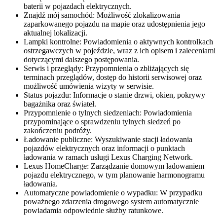
baterii w pojazdach elektrycznych.​
Znajdź mój samochód: Możliwość zlokalizowania
zaparkowanego pojazdu na mapie oraz udostępnienia jego
aktualnej lokalizacji.​
Lampki kontrolne: Powiadomienia o aktywnych kontrolkach
ostrzegawczych w pojeździe, wraz z ich opisem i zaleceniami
dotyczącymi dalszego postępowania.​
Serwis i przeglądy: Przypomnienia o zbliżających się
terminach przeglądów, dostęp do historii serwisowej oraz
możliwość umówienia wizyty w serwisie.​
Status pojazdu: Informacje o stanie drzwi, okien, pokrywy
bagażnika oraz świateł.
Przypomnienie o tylnych siedzeniach: Powiadomienia
przypominające o sprawdzeniu tylnych siedzeń po
zakończeniu podróży.​
Ładowanie publiczne: Wyszukiwanie stacji ładowania
pojazdów elektrycznych oraz informacji o punktach
ładowania w ramach usługi Lexus Charging Network​.
Lexus HomeCharge: Zarządzanie domowym ładowaniem
pojazdu elektrycznego, w tym planowanie harmonogramu
ładowania.​
Automatyczne powiadomienie o wypadku: W przypadku
poważnego zdarzenia drogowego system automatycznie
powiadamia odpowiednie służby ratunkowe.