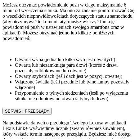
Możesz otrzymać powiadomienie push w ciągu maksymalnie 6
minut od wyłączenia silnika. Ma ono za zadanie poinformować Cię
o wszelkich nieprawidłowościach dotyczących statusu samochodu
(aby otrzymywać te komunikaty, musisz włączyć funkcję
powiadomień push w ustawieniach swojego smartfona oraz w
aplikacji). Możesz otrzymać jedno lub kilka z poniższych
powiadomień:
Otwarta szyba (jedna lub kilka szyb jest otwartych)
Otwarta lub niezamknięta para drzwi (któreś z drzwi
pozostały odblokowane lub otwarte)
Otwarty szyberdach (jeśli dach jest w pozycji otwartej)
Włączone światła (jeśli przednie lub tylne lampy pozostały
włączone)
Przypomnienie o tylnych siedzeniach (jeśli po wyłączeniu
silnika nie odnotowano otwarcia tylnych drzwi)
SERWIS I PRZEGLĄDY​
Na podstawie danych o przebiegu Twojego Lexusa w aplikacji
Lexus Link+ wyświetlimy licznik (zwany również suwakiem),
który wskaże termin następnego przeglądu. Będziesz mieć dostęp