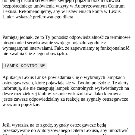
do pełnej historii serwisowej swojego pojazdu oraz możliwość
bezpośredniego umówienia wizyty w Autoryzowanym Centrum
Lexusa. Rekomendujemy, aby w ustawieniach konta w Lexus
Link+ wskazać preferowanego dilera.
Pamiętaj jednak, że to Ty ponosisz odpowiedzialność za terminowe
utrzymanie i serwisowanie swojego pojazdu zgodnie z
wymaganymi interwałami. Fakt, że zapewniamy tę funkcjonalność,
nie zwalnia Cię z tego obowiązku.
LAMPKI KONTROLNE
Aplikacja Lexus Link+ powiadamia Cię o wybranych lampkach
ostrzegawczych, które pojawiają się w Twoim pojeździe. Te alerty
informują, ale nie zastępują lampek kontrolnych wyświetlanych na
desce rozdzielczej i/lub w zespole wskaźników. Jako kierowca
jesteś zawsze odpowiedzialny za reakcję na sygnały ostrzegawcze
w swoim pojeździe.
Jeśli wyrazisz na to zgodę, sygnały ostrzegawcze będą
przekazywane do Autoryzowanego Dilera Lexusa, aby umożliwić