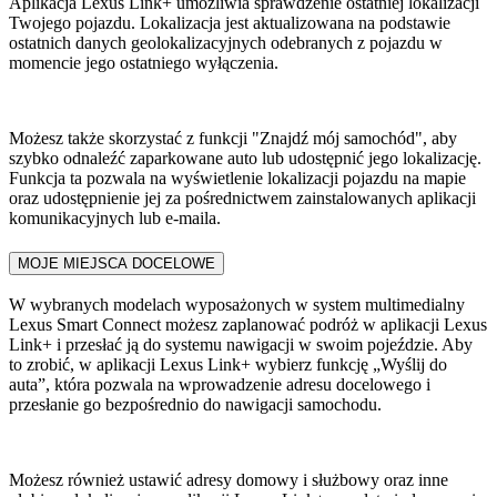
​Aplikacja Lexus Link+ umożliwia sprawdzenie ostatniej lokalizacji
Twojego pojazdu. Lokalizacja jest aktualizowana na podstawie
ostatnich danych geolokalizacyjnych odebranych z pojazdu w
momencie jego ostatniego wyłączenia. ​
Możesz także skorzystać z funkcji "Znajdź mój samochód", aby
szybko odnaleźć zaparkowane auto lub udostępnić jego lokalizację.
Funkcja ta pozwala na wyświetlenie lokalizacji pojazdu na mapie
oraz udostępnienie jej za pośrednictwem zainstalowanych aplikacji
komunikacyjnych lub e-maila.
MOJE MIEJSCA DOCELOWE
​W wybranych modelach wyposażonych w system multimedialny
Lexus Smart Connect możesz zaplanować podróż w aplikacji Lexus
Link+ i przesłać ją do systemu nawigacji w swoim pojeździe. Aby
to zrobić, w aplikacji Lexus Link+ wybierz funkcję „Wyślij do
auta”, która pozwala na wprowadzenie adresu docelowego i
przesłanie go bezpośrednio do nawigacji samochodu. ​
Możesz również ustawić adresy domowy i służbowy oraz inne