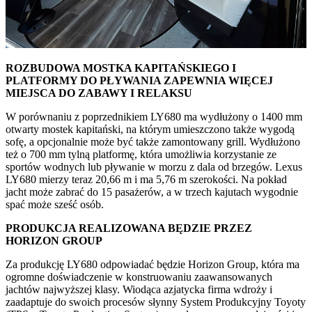
ROZBUDOWA MOSTKA KAPITAŃSKIEGO I
PLATFORMY DO PŁYWANIA ZAPEWNIA WIĘCEJ
MIEJSCA DO ZABAWY I RELAKSU
W porównaniu z poprzednikiem LY680 ma wydłużony o 1400 mm
otwarty mostek kapitański, na którym umieszczono także wygodą
sofę, a opcjonalnie może być także zamontowany grill. Wydłużono
też o 700 mm tylną platformę, która umożliwia korzystanie ze
sportów wodnych lub pływanie w morzu z dala od brzegów. Lexus
LY680 mierzy teraz 20,66 m i ma 5,76 m szerokości. Na pokład
jacht może zabrać do 15 pasażerów, a w trzech kajutach wygodnie
spać może sześć osób.
PRODUKCJA REALIZOWANA BĘDZIE PRZEZ
HORIZON GROUP
Za produkcję LY680 odpowiadać będzie Horizon Group, która ma
ogromne doświadczenie w konstruowaniu zaawansowanych
jachtów najwyższej klasy. Wiodąca azjatycka firma wdroży i
zaadaptuje do swoich procesów słynny System Produkcyjny Toyoty