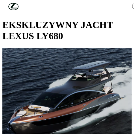
Skip to Main Content
(Press Enter)
NOWA ODSŁONA
EKSKLUZYWNY JACHT
LEXUS LY680