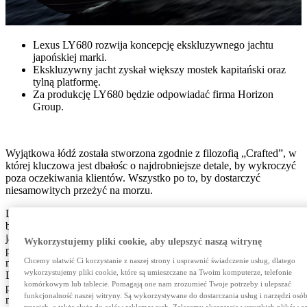
Lexus LY680 rozwija koncepcję ekskluzywnego jachtu
japońskiej marki.
Ekskluzywny jacht zyskał większy mostek kapitański oraz
tylną platformę.
Za produkcję LY680 będzie odpowiadać firma Horizon
Group.
Wyjątkowa łódź została stworzona zgodnie z filozofią „Crafted”, w
której kluczowa jest dbałośc o najdrobniejsze detale, by wykroczyć
poza oczekiwania klientów. Wszystko po to, by dostarczyć
niesamowitych przeżyć na morzu.
LY680 ma sprawiać, że pasażerowie poczują prawdziwą wolność i
będą mogli z dala od brzegu odpocząć od codzienności. Kadłub
jachtu został zaprojektowany zgodnie z wytycznymi koncepcji
Wykorzystujemy pliki cookie, aby ulepszyć naszą witrynę
projektowej Lexusa L-finesse, a jego wnętrze zostało stworzone z
Chcemy ułatwić Ci korzystanie z naszej strony i usprawnić świadczenie usług, dlatego
najlepszych materiałów, by zapewnić najwyższy komfort. Jak na
wykorzystujemy pliki cookie, które są umieszczane na Twoim komputerze, telefonie
Lexusa przystało jacht ma osiągi, które pozwalają na sprawne
komórkowym lub tablecie. Pomagają one nam zrozumieć Twoje potrzeby i ulepszać
poruszanie się po wodzie, łódź jest bardzo zwrotna i łatwo się nią
funkcjonalność naszej witryny. Są wykorzystywane do dostarczania usług i narzędzi osó
manewruje, a podczas rejsu oferuje swoim pasażerom komfort i
trzecich, a także służą do celów reklamowych. Zalecamy akceptację wszystkich plików c