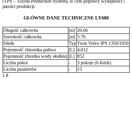
(TPS – Toyota Production System), w celu poprawy wydajności i
jakości produkcji.
GŁÓWNE DANE TECHNICZNE LY680
Długość całkowita
[m]
20.66
Szerokość całkowita
[m]
5.76
Silnik
Typ
Twin Volvo IPS 1350/1050
Pojemność zbiornika paliwa
[L]
4,012
Pojemność zbiorika wody słodkiej
[L]
852
Liczba pokoi
-
3 pokoje (6 łóżek)
Liczba pasażerów
-
15
1
8