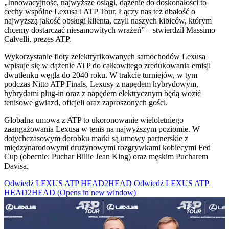
„Innowacyjność, najwyższe osiągi, dążenie do doskonałości to
cechy wspólne Lexusa i ATP Tour. Łączy nas też dbałość o
najwyższą jakość obsługi klienta, czyli naszych kibiców, którym
chcemy dostarczać niesamowitych wrażeń” – stwierdził Massimo
Calvelli, prezes ATP.
Wykorzystanie floty zelektryfikowanych samochodów Lexusa
wpisuje się w dążenie ATP do całkowitego zredukowania emisji
dwutlenku węgla do 2040 roku. W trakcie turniejów, w tym
podczas Nitto ATP Finals, Lexusy z napędem hybrydowym,
hybrydami plug-in oraz z napędem elektrycznym będą wozić
tenisowe gwiazd, oficjeli oraz zaproszonych gości.
Globalna umowa z ATP to ukoronowanie wieloletniego
zaangażowania Lexusa w tenis na najwyższym poziomie. W
dotychczasowym dorobku marki są umowy partnerskie z
międzynarodowymi drużynowymi rozgrywkami kobiecymi Fed
Cup (obecnie: Puchar Billie Jean King) oraz męskim Pucharem
Davisa.
Odwiedź LEXUS ATP HEAD2HEAD
Odwiedź LEXUS ATP
HEAD2HEAD
(Opens in new window)