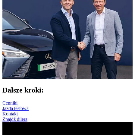
Dalsze kroki:
Cenniki
Jazda testowa
Kontakt
Znajdź dilera