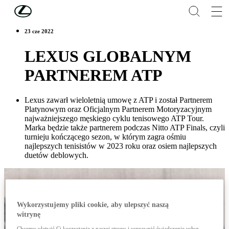
Skip to Main Content
(Press Enter)
23 cze 2022
LEXUS GLOBALNYM
PARTNEREM ATP
Lexus zawarł wieloletnią umowę z ATP i został Partnerem
Platynowym oraz Oficjalnym Partnerem Motoryzacyjnym
najważniejszego męskiego cyklu tenisowego ATP Tour.
Marka będzie także partnerem podczas Nitto ATP Finals, czyli
turnieju kończącego sezon, w którym zagra ośmiu
najlepszych tenisistów w 2023 roku oraz osiem najlepszych
duetów deblowych.
Wykorzystujemy pliki cookie, aby ulepszyć naszą
witrynę
Chcemy ułatwić Ci korzystanie z naszej strony i usprawnić świadczenie usług,