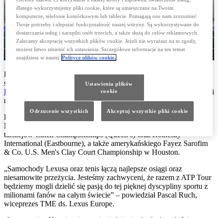
dlatego wykorzystujemy pliki cookie, które są umieszczane na Twoim
komputerze, telefonie komórkowym lub tablecie. Pomagają one nam zrozumieć
Twoje potrzeby i ulepszać funkcjonalność naszej witryny. Są wykorzystywane do
dostarczania usług i narzędzi osób trzecich, a także służą do celów reklamowych.
Zalecamy akceptację wszystkich plików cookie. Jeżeli nie wyrażasz na to zgody,
możesz łatwo zmienić ich ustawienia. Szczegółowe informacje na ten temat
znajdziesz w naszej
Polityce plików cookie.
Lexus zyska również dużą ekspozycję na platformach cyfrowych i
społecznościowych ATP, będąc m.in. oficjalnym partnerem
ATP
Ustawienia plików
Head2Head
(Opens in new window)
, narzędzia, dzięki któremu fani
cookie
mogą porównać osiągnięcia tenisistów.
Odrzucenie wszystkich
Akceptuj wszystkie pliki cookie
Lexus będzie też wspierał organizatorów turniejów oraz tenisistów.
Marka już została partnerem rozgrywanych w Wielkiej Brytanii
turniejów Cinch Championships (Queen’s) oraz Rothesay
International (Eastbourne), a także amerykańskiego Fayez Sarofim
& Co. U.S. Men's Clay Court Championship w Houston.
„Samochody Lexusa oraz tenis łączą najlepsze osiągi oraz
niesamowite przeżycia. Jesteśmy zachwyceni, że razem z ATP Tour
będziemy mogli dzielić się pasją do tej pięknej dyscypliny sportu z
milionami fanów na całym świecie” – powiedział Pascal Ruch,
wiceprezes TME ds. Lexus Europe.