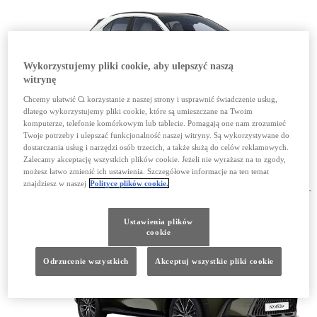
Wykorzystujemy pliki cookie, aby ulepszyć naszą
witrynę
Chcemy ułatwić Ci korzystanie z naszej strony i usprawnić świadczenie usług,
dlatego wykorzystujemy pliki cookie, które są umieszczane na Twoim
komputerze, telefonie komórkowym lub tablecie. Pomagają one nam zrozumieć
POBIERZ CENNIK UX 2025
(Opens in new window)
Twoje potrzeby i ulepszać funkcjonalność naszej witryny. Są wykorzystywane do
POBIERZ CENNIK UX 2026
(Opens in new window)
dostarczania usług i narzędzi osób trzecich, a także służą do celów reklamowych.
Zalecamy akceptację wszystkich plików cookie. Jeżeli nie wyrażasz na to zgody,
NX
możesz łatwo zmienić ich ustawienia. Szczegółowe informacje na ten temat
znajdziesz w naszej
Polityce plików cookie.
Ustawienia plików
cookie
Odrzucenie wszystkich
Akceptuj wszystkie pliki cookie