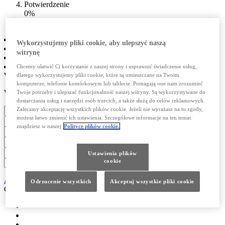
Potwierdzenie
0%
Complete
01 Model
Wykorzystujemy pliki cookie, aby ulepszyć naszą
02 Autoryzowany Salon Lexusa
witrynę
03 Kontakt
04 Potwierdzenie
Chcemy ułatwić Ci korzystanie z naszej strony i usprawnić świadczenie usług,
WYBIERZ MODEL
dlatego wykorzystujemy pliki cookie, które są umieszczane na Twoim
komputerze, telefonie komórkowym lub tablecie. Pomagają one nam zrozumieć
WYBIERZ SILNIK
Twoje potrzeby i ulepszać funkcjonalność naszej witryny. Są wykorzystywane do
dostarczania usług i narzędzi osób trzecich, a także służą do celów reklamowych.
Zalecamy akceptację wszystkich plików cookie. Jeżeli nie wyrażasz na to zgody,
Przejdź dalej
możesz łatwo zmienić ich ustawienia. Szczegółowe informacje na ten temat
znajdziesz w naszej
Polityce plików cookie.
Ustawienia plików
cookie
Autoryzowany Diler Lexusa
Autoryzowany Diler Lexusa
Odrzucenie wszystkich
Akceptuj wszystkie pliki cookie
Godziny otwarcia
Godziny otwarcia