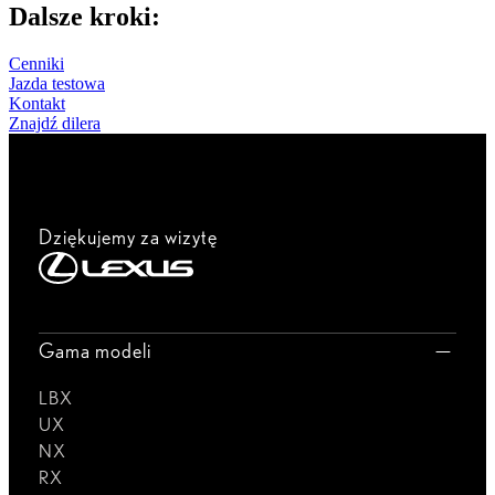
Dalsze kroki:
Cenniki
Jazda testowa
Kontakt
Znajdź dilera
Dziękujemy za wizytę
Gama modeli
LBX
UX
NX
RX