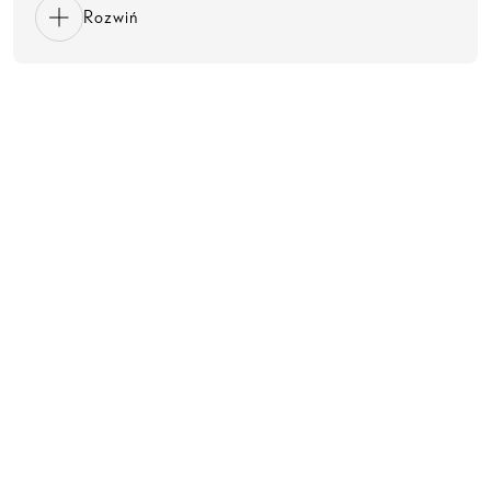
Rozwiń
Ustala priorytety i maksymalizuje wydajność.