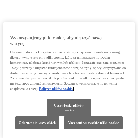
Wykorzystujemy pliki cookie, aby ulepszyć naszą
witrynę
Chcemy ułatwić Ci korzystanie z naszej strony i usprawnić świadczenie usług,
dlatego wykorzystujemy pliki cookie, które są umieszczane na Twoim
komputerze, telefonie komórkowym lub tablecie. Pomagają one nam zrozumieć
Twoje potrzeby i ulepszać funkcjonalność naszej witryny. Są wykorzystywane do
dostarczania usług i narzędzi osób trzecich, a także służą do celów reklamowych.
Zalecamy akceptację wszystkich plików cookie. Jeżeli nie wyrażasz na to zgody,
możesz łatwo zmienić ich ustawienia. Szczegółowe informacje na ten temat
znajdziesz w naszej
Polityce plików cookie.
Ustawienia plików
cookie
Odrzucenie wszystkich
Akceptuj wszystkie pliki cookie
Dobierz akcesoria NX