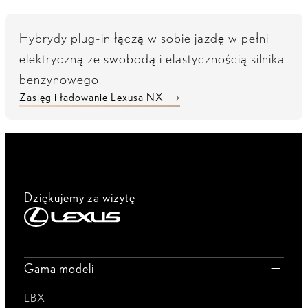
Hybrydy plug-in łączą w sobie jazdę w pełni
elektryczną ze swobodą i elastycznością silnika
benzynowego.
Zasięg i ładowanie Lexusa NX
Dziękujemy za wizytę
Gama modeli
LBX