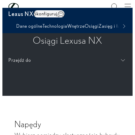
Skip to Main Content
(Press Enter)
Lexus NX
Skonfiguruj
Dane ogólne
Technologia
Wnętrze
Osiągi
Zasięg i ładowan
Osiągi Lexusa NX
Przejdź do
Napędy