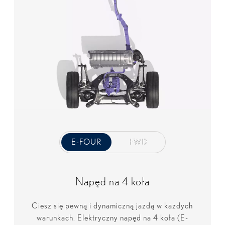
E-FOUR
E-FOUR
FWD
FWD
Napęd na 4 koła
Ciesz się pewną i dynamiczną jazdą w każdych
warunkach. Elektryczny napęd na 4 koła (E-