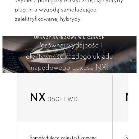
Wybierz pomiędzy elastycznością hybrydy
plug-in a wygodą samoładującej
zelektryfikowanej hybrydy.
UKŁADY NAPĘDOWE W LICZBACH
Porównaj wydajność i
efektywność każdego układu
napędowego Lexusa NX.
NX
N
350h FWD
Samoładująca zelektryfikowana
Samoł