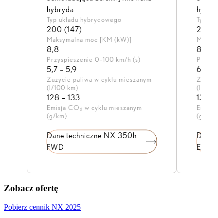
hybryda
hybry
Typ układu hybrydowego
Typ uk
200 (147)
200 (
Maksymalna moc [KM (kW)]
Maksym
8,8
8,1
Przyspieszenie 0–100 km/h (s)
Przysp
5,7 – 5,9
6,0 – 
Zużycie paliwa w cyklu mieszanym
Zużyci
(l/100 km)
(l/100
128 – 133
134 –
Emisja CO₂ w cyklu mieszanym
Emisja
(g/km)
(g/km)
Dane techniczne NX 350h
Dane 
FWD
E-FO
Zobacz ofertę
Pobierz cennik NX 2025