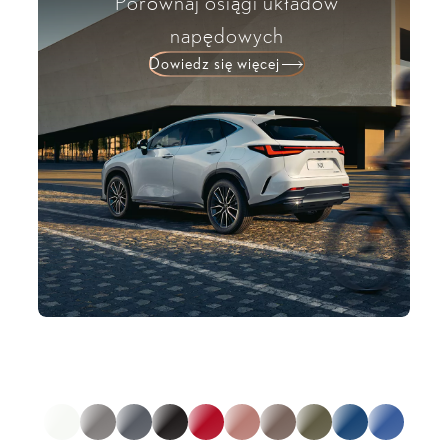
Porównaj osiągi układów
napędowych
Dowiedz się więcej
* dotyczy wybranych wariantów
1
z
0