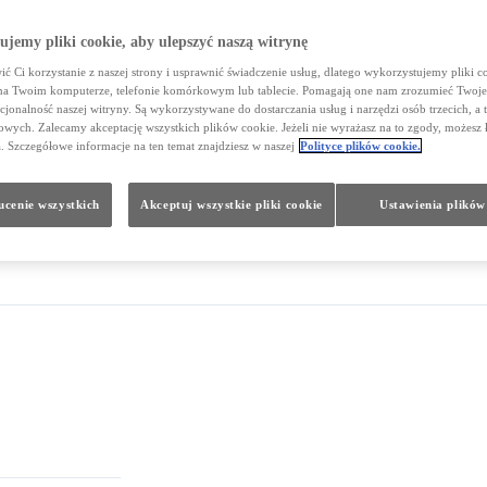
jemy pliki cookie, aby ulepszyć naszą witrynę
ć Ci korzystanie z naszej strony i usprawnić świadczenie usług, dlatego wykorzystujemy pliki co
na Twoim komputerze, telefonie komórkowym lub tablecie. Pomagają one nam zrozumieć Twoje 
cjonalność naszej witryny. Są wykorzystywane do dostarczania usług i narzędzi osób trzecich, a 
wych. Zalecamy akceptację wszystkich plików cookie. Jeżeli nie wyrażasz na to zgody, możesz 
a. Szczegółowe informacje na ten temat znajdziesz w naszej
Polityce plików cookie.
cenie wszystkich
Akceptuj wszystkie pliki cookie
Ustawienia plików