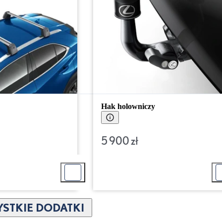
Hak holowniczy
5 900 zł
STKIE DODATKI