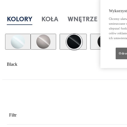
Wykorzystu
KOLORY
KOŁA
WNĘTRZE
Chcemy ułatwi
umieszczane 
ulepszać funk
celów reklamo
ich ustawieni
Odrzu
Black
Filtr