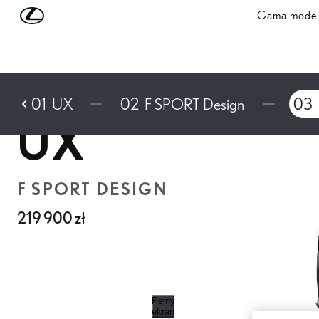
Skip to Main Content
(Press Enter)
Gama model
01
UX
02
F SPORT Design
03
UX
F SPORT DESIGN
219 900 zł
Pełny
ekran