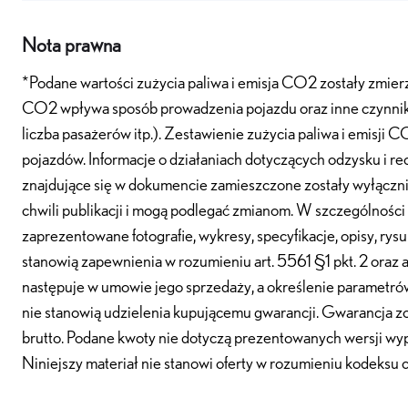
Nota prawna
*Podane wartości zużycia paliwa i emisja CO2 zostały zmie
CO2 wpływa sposób prowadzenia pojazdu oraz inne czynniki (
liczba pasażerów itp.). Zestawienie zużycia paliwa i emis
pojazdów. Informacje o działaniach dotyczących odzysku i 
znajdujące się w dokumencie zamieszczone zostały wyłącznie
chwili publikacji i mogą podlegać zmianom. W szczególności
zaprezentowane fotografie, wykresy, specyfikacje, opisy, ry
stanowią zapewnienia w rozumieniu art. 5561 §1 pkt. 2 oraz a
następuje w umowie jego sprzedaży, a określenie parametrów
nie stanowią udzielenia kupującemu gwarancji. Gwarancja zo
brutto. Podane kwoty nie dotyczą prezentowanych wersji wy
Niniejszy materiał nie stanowi oferty w rozumieniu kodeksu 