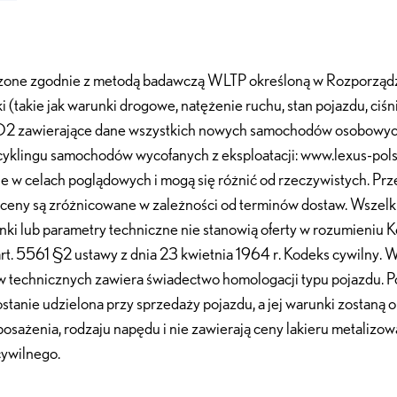
rzone zgodnie z metodą badawczą WLTP określoną w Rozporządze
takie jak warunki drogowe, natężenie ruchu, stan pojazdu, ciśn
ji CO2 zawierające dane wszystkich nowych samochodów osobowyc
recyklingu samochodów wycofanych z eksploatacji: www.lexus-po
 w celach poglądowych i mogą się różnić od rzeczywistych. Prz
 ceny są zróżnicowane w zależności od terminów dostaw. Wszelki
sunki lub parametry techniczne nie stanowią oferty w rozumieniu
rt. 5561 §2 ustawy z dnia 23 kwietnia 1964 r. Kodeks cywilny. W
 technicznych zawiera świadectwo homologacji typu pojazdu. Po
stanie udzielona przy sprzedaży pojazdu, a jej warunki zostan
posażenia, rodzaju napędu i nie zawierają ceny lakieru metaliz
cywilnego.