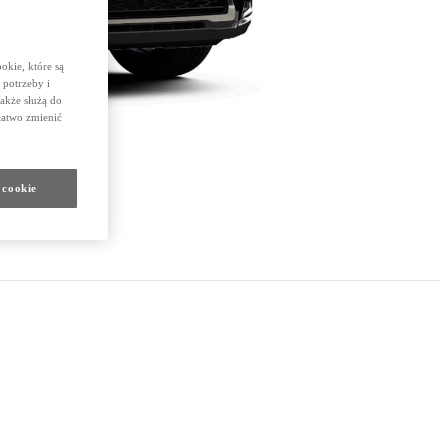
okie, które są
potrzeby i
także służą do
łatwo zmienić
 cookie