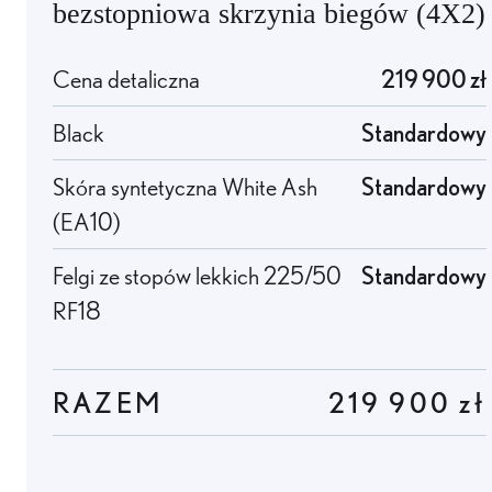
bezstopniowa skrzynia biegów
(
4X2
)
Cena detaliczna
219 900 zł
Black
Standardowy
Skóra syntetyczna White Ash
Standardowy
(EA10)
Felgi ze stopów lekkich 225/50
Standardowy
RF18
RAZEM
219 900 zł