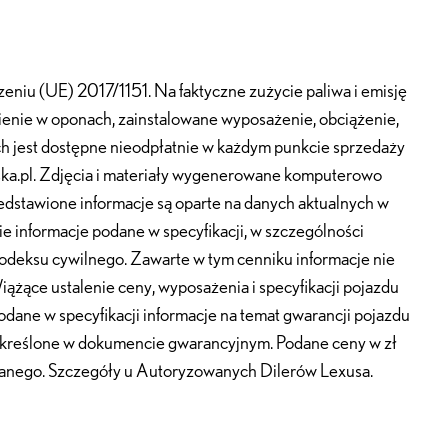
niu (UE) 2017/1151. Na faktyczne zużycie paliwa i emisję
ienie w oponach, zainstalowane wyposażenie, obciążenie,
h jest dostępne nieodpłatnie w każdym punkcie sprzedaży
lska.pl. Zdjęcia i materiały wygenerowane komputerowo
edstawione informacje są oparte na danych aktualnych w
e informacje podane w specyfikacji, w szczególności
 Kodeksu cywilnego. Zawarte w tym cenniku informacje nie
iążące ustalenie ceny, wyposażenia i specyfikacji pojazdu
dane w specyfikacji informacje na temat gwarancji pojazdu
ą określone w dokumencie gwarancyjnym. Podane ceny w zł
owanego. Szczegóły u Autoryzowanych Dilerów Lexusa.