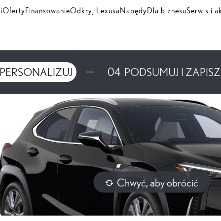
i
Oferty
Finansowanie
Odkryj Lexusa
Napędy
Dla biznesu
Serwis i a
PERSONALIZUJ
04
PODSUMUJ I ZAPISZ
Chwyć, aby obrócić