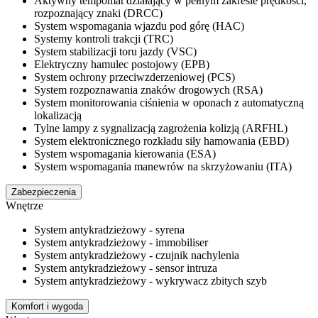
Aktywny tempomat działający w pełnym zakresie prędkości,
rozpoznający znaki (DRCC)
System wspomagania wjazdu pod górę (HAC)
Systemy kontroli trakcji (TRC)
System stabilizacji toru jazdy (VSC)
Elektryczny hamulec postojowy (EPB)
System ochrony przeciwzderzeniowej (PCS)
System rozpoznawania znaków drogowych (RSA)
System monitorowania ciśnienia w oponach z automatyczną
lokalizacją
Tylne lampy z sygnalizacją zagrożenia kolizją (ARFHL)
System elektronicznego rozkładu siły hamowania (EBD)
System wspomagania kierowania (ESA)
System wspomagania manewrów na skrzyżowaniu (ITA)
Zabezpieczenia
Wnętrze
System antykradzieżowy - syrena
System antykradzieżowy - immobiliser
System antykradzieżowy - czujnik nachylenia
System antykradzieżowy - sensor intruza
System antykradzieżowy - wykrywacz zbitych szyb
Komfort i wygoda