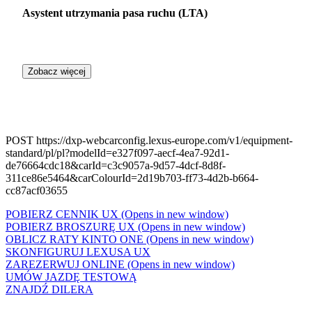
Asystent utrzymania pasa ruchu (LTA)
Zobacz więcej
POST https://dxp-webcarconfig.lexus-europe.com/v1/equipment-
standard/pl/pl?modelId=e327f097-aecf-4ea7-92d1-
de76664cdc18&carId=c3c9057a-9d57-4dcf-8d8f-
311ce86e5464&carColourId=2d19b703-ff73-4d2b-b664-
cc87acf03655
POBIERZ CENNIK UX
(Opens in new window)
POBIERZ BROSZURĘ UX
(Opens in new window)
OBLICZ RATY KINTO ONE
(Opens in new window)
SKONFIGURUJ LEXUSA UX
ZAREZERWUJ ONLINE
(Opens in new window)
UMÓW JAZDĘ TESTOWĄ
ZNAJDŹ DILERA