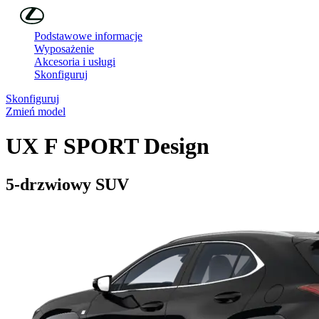
Skip to Main Content
(Press Enter)
Podstawowe informacje
Wyposażenie
Akcesoria i usługi
Skonfiguruj
Skonfiguruj
Zmień model
UX
F SPORT Design
5-drzwiowy SUV