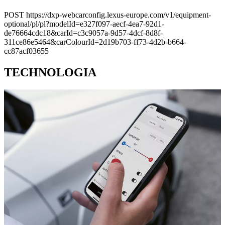
POST https://dxp-webcarconfig.lexus-europe.com/v1/equipment-
optional/pl/pl?modelId=e327f097-aecf-4ea7-92d1-
de76664cdc18&carId=c3c9057a-9d57-4dcf-8d8f-
311ce86e5464&carColourId=2d19b703-ff73-4d2b-b664-
cc87acf03655
TECHNOLOGIA